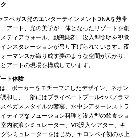
ーク
ラスベガス発のエンターテインメントDNAを熱帯
ー、アート、光の美学が一体となったリゾートを創
なメディアウォール、動態彫刻、没入型照明を視覚
トインスタレーションが吊り下げられています。夜
フォーマンスが織り成す夢のような空間が広がり、
トとアートの現場を構成しています。
ゾート体験
では、ポーカーをモチーフにしたデザイン、ネオン
が調和し、一部にはプライベートプールやパノラマ
ラスベガススタイルの饗宴、水中シアターレストラ
エイティブなフュージョン料理と没入型の飲食ショ
室内波浪シミュレーター、VR没入シアター、キ
ングシミュレーターをはじめ、ヤロンベイ初の水上