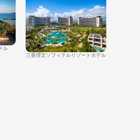
テル
金茂三亜
三亜理文ソフィテルリゾートホテル