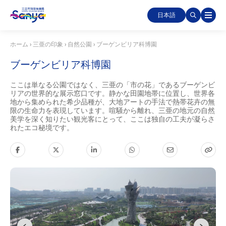
日本語
ホーム
›
三亜の印象
›
自然公園
›
ブーゲンビリア科博園
ブーゲンビリア科博園
ここは単なる公園ではなく、三亜の「市の花」であるブーゲンビ
リアの世界的な展示窓口です。静かな田園地帯に位置し、世界各
地から集められた希少品種が、大地アートの手法で熱帯花卉の無
限の生命力を表現しています。喧騒から離れ、三亜の地元の自然
美学を深く知りたい観光客にとって、ここは独自の工夫が凝らさ
れたエコ秘境です。