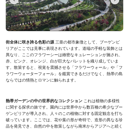
街全体に咲き誇る色彩の源
三亜の都市象徴として、ブーゲンビ
リアがここでは見事に表現されています。道端の手軽な装飾とは
異なり、ここのフラワーシーは緻密なキュレーションが施され、
赤、ピンク、オレンジ、白が巨大なパレットを織り成していま
す。散策すると、視覚を震撼させる「フラワーウォール」や「フ
ラワーウォーターフォール」を鑑賞できるだけでなく、熱帯の島
ならではの情熱とロマンに触られます。
熱帯ガーデンの中の世界的なコレクション
これは植物の多様性
に関する探求の旅です。園内には世界中から数百種の希少なブー
ゲンビリアが導入され、人々のこの植物に対する固定観念を打ち
破っています。ここでは、花や葉の形が奇特で、造形の異なる珍
品を発見でき、自然の中を散策しながら南米からアジアへと続く