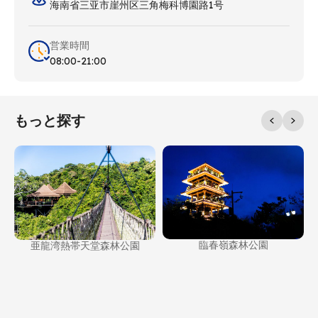
海南省三亚市崖州区三角梅科博園路1号
営業時間
08:00-21:00
もっと探す
臨春嶺森林公園
亜龍湾熱帯天堂森林公園