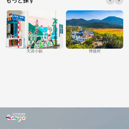
もっと探す
天涯小鎮
博後村
部