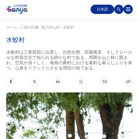
日本語
ホーム
›
三亜の印象
›
魅力的な町
›
水蛟村
水蛟村
水蛟村は三亜西部に位置し、自然生態、田園風景、そしてローカ
ルな村落文化で知られる静かな村である。周囲を山と林に囲ま
れ、空気が清々しく、海南の農村における素朴な暮らしぶりを保
つ、心身をリラックスさせる理想の地である。