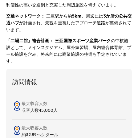
利便性の高い交通網と充実した周辺施設を備えています。
交通ネットワーク：
三亜駅から約
5km
、周辺には
3か所の公共交
通ハブ
が計画され、景観を重視したアプローチ道路が整備されて
います。
「二場二館」複合計画：
三亜国際スポーツ産業パーク
の中核施
設として、メインスタジアム、屋外練習場、屋内総合体育館、プ
ール施設を含み、将来的には商業施設の整備も予定されていま
す。
訪問情報
最大収容人数
収容人数45,000人
最大収容人数
約32.89ヘクタール