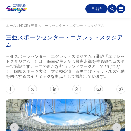
日本語
ホーム
›
MICE
›
三亜スポーツセンター・エグレットスタジアム
三亜スポーツセンター・エグレットスタジア
ム
三亜スポーツセンター・エグレットスタジアム（通称「エグレッ
トスタジアム」）は、海南省最大かつ最高水準を誇る総合型スポ
ーツ施設です。三亜の新たな都市ランドマークとしてだけでな
く、国際スポーツ大会、大規模公演、市民向けフィットネス活動
を融合するダイナミックな拠点として機能しています。