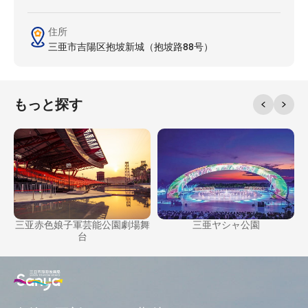
住所
三亜市吉陽区抱坡新城（抱坡路88号）
もっと探す
レ
三亚赤色娘子軍芸能公園劇場舞
三亜ヤシャ公園
台