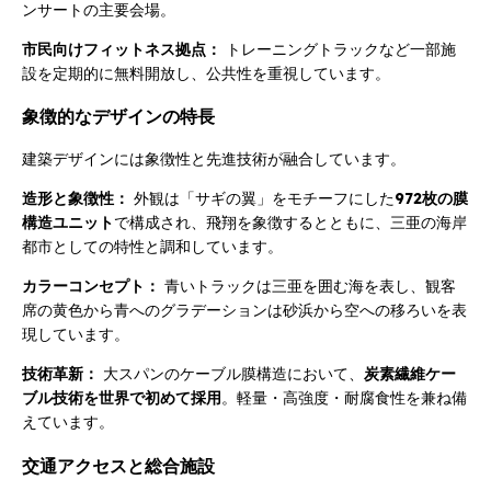
ンサートの主要会場。
市民向けフィットネス拠点：
トレーニングトラックなど一部施
設を定期的に無料開放し、公共性を重視しています。
象徴的なデザインの特長
建築デザインには象徴性と先進技術が融合しています。
造形と象徴性：
外観は「サギの翼」をモチーフにした
972枚の膜
構造ユニット
で構成され、飛翔を象徴するとともに、三亜の海岸
都市としての特性と調和しています。
カラーコンセプト：
青いトラックは三亜を囲む海を表し、観客
席の黄色から青へのグラデーションは砂浜から空への移ろいを表
現しています。
技術革新：
大スパンのケーブル膜構造において、
炭素繊維ケー
ブル技術を世界で初めて採用
。軽量・高強度・耐腐食性を兼ね備
えています。
交通アクセスと総合施設