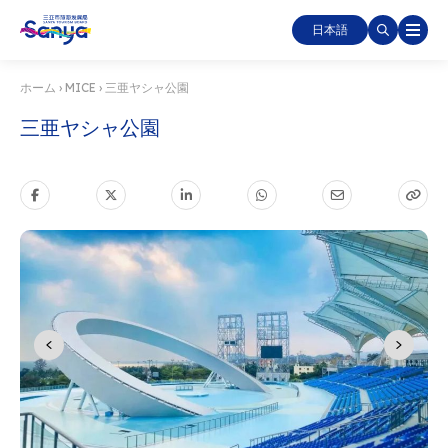
日本語
ホーム
›
MICE
›
三亜ヤシャ公園
三亜ヤシャ公園