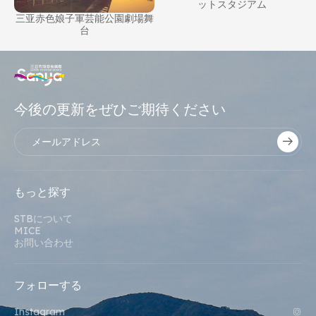
レ
ットスタジアム
三亚赤色娘子軍芸能公園劇場舞
台
今後の更新をぜひご期待ください
もっと探す
STBについて
MICE
お問い合わせ
フォローする
Instagram