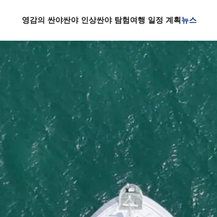
영감의 싼야
싼야 인상
싼야 탐험
여행 일정 계획
뉴스