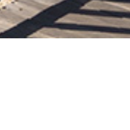
문화 & 유산
라이프스타일 & 트렌드
여가 & 웰니스
액티비티 & 모험