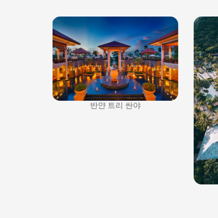
반얀 트리 싼야
롱 베이 리