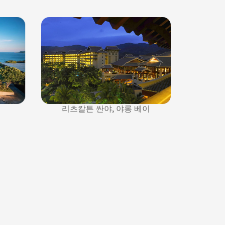
리츠칼튼 싼야, 야롱 베이
싼야 