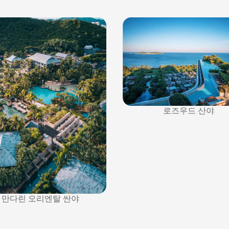
로즈우드 산야
만다린 오리엔탈 싼야