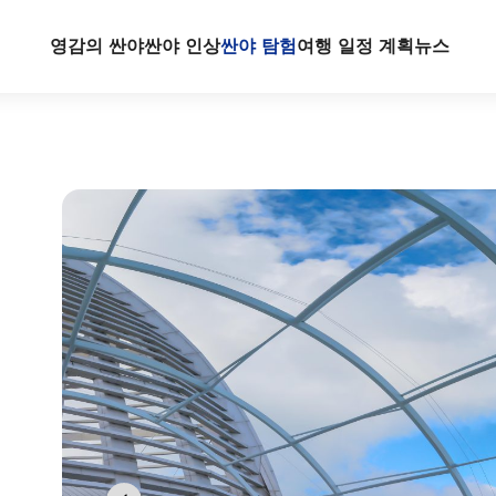
영감의 싼야
싼야 인상
싼야 탐험
여행 일정 계획
뉴스