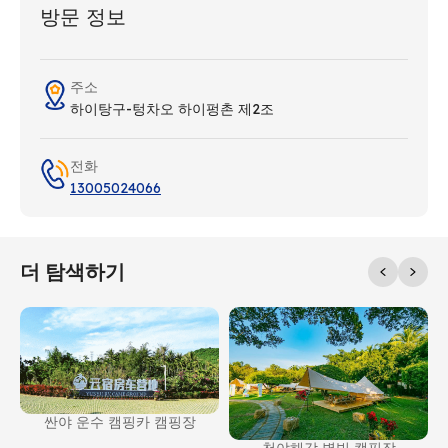
방문 정보
주소
하이탕구-텅차오 하이펑촌 제2조
전화
13005024066
더 탐색하기
싼야 운수 캠핑카 캠핑장
천야해각 별빛 캠핑장