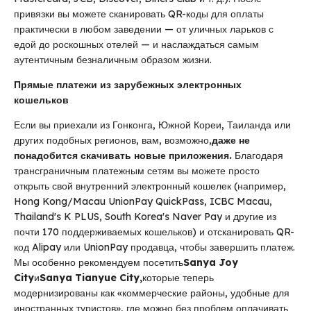
привязки вы можете сканировать QR-коды для оплаты
практически в любом заведении — от уличных ларьков с
едой до роскошных отелей — и наслаждаться самым
аутентичным безналичным образом жизни.
Прямые платежи из зарубежных электронных
кошельков
Если вы приехали из Гонконга, Южной Кореи, Таиланда или
других подобных регионов, вам, возможно,
даже не
понадобится скачивать новые приложения.
Благодаря
трансграничным платежным сетям вы можете просто
открыть свой внутренний электронный кошелек (например,
Hong Kong/Macau UnionPay QuickPass, ICBC Macau,
Thailand's K PLUS, South Korea's Naver Pay и другие из
почти 170 поддерживаемых кошельков) и отсканировать QR-
код Alipay или UnionPay продавца, чтобы завершить платеж.
Мы особенно рекомендуем посетить
Sanya Joy
City
и
Sanya Tianyue City,
которые теперь
модернизированы как «коммерческие районы, удобные для
иностранных туристов», где можно без проблем оплачивать