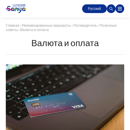
Русский
Главная
›
Рекомендованные маршруты
›
Путеводитель
›
Полезные
советы
›
Валюта и оплата
Валюта и оплата