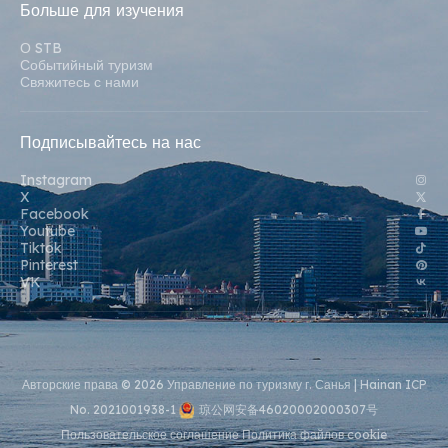
Больше для изучения
О STB
Событийный туризм
Свяжитесь с нами
Подписывайтесь на нас
Instagram
X
Facebook
Youtube
Tiktok
Pinterest
VK
Авторские права © 2026 Управление по туризму г. Санья |
Hainan ICP
No. 2021001938-1
琼公网安备46020002000307号
Пользовательское соглашение
Политика файлов cookie