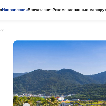
го
Направления
Впечатления
Рекомендованные маршру
хоу