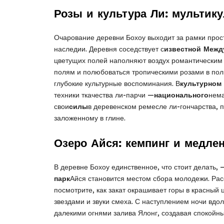
Розы и культура Ли: мультик
Очарование деревни Бохоу выходит за рамки прос
наследии. Деревня соседствует с
известной Межд
цветущих полей наполняют воздух романтическим 
полям и полюбоваться тропическими розами в полн
глубокие культурные воспоминания. В
культурном
техники ткачества ли-парчи —
национального
нема
свои
силы
в деревенском ремесле ли-гончарства, 
заложенному в глине.
Озеро Айся: кемпинг и медле
В деревне Бохоу единственное, что стоит делать, 
парк
Айся становится местом сбора молодежи. Расс
посмотрите, как закат окрашивает горы в красный 
звездами и звуки смеха. С наступлением ночи вдол
далекими огнями залива Ялонг, создавая спокойны