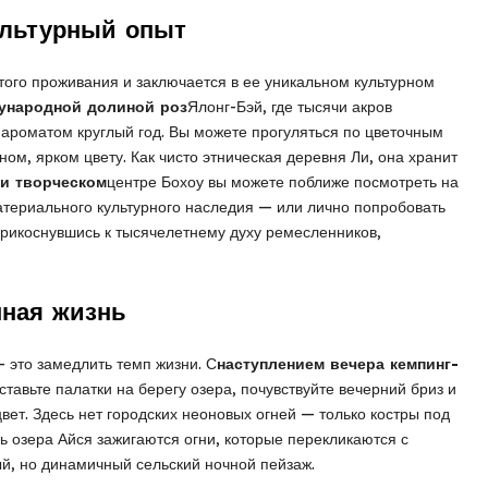
ультурный опыт
того проживания и заключается в ее уникальном культурном
ународной долиной роз
Ялонг-Бэй, где тысячи акров
ароматом круглый год. Вы можете прогуляться по цветочным
ом, ярком цвету. Как чисто этническая деревня Ли, она хранит
 и творческом
центре Бохоу вы можете поближе посмотреть на
териального культурного наследия — или лично попробовать
прикоснувшись к тысячелетнему духу ремесленников,
нная жизнь
— это замедлить темп жизни. С
наступлением вечера кемпинг-
тавьте палатки на берегу озера, почувствуйте вечерний бриз и
цвет. Здесь нет городских неоновых огней — только костры под
ь озера Айся зажигаются огни, которые перекликаются с
й, но динамичный сельский ночной пейзаж.