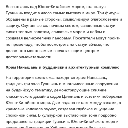
Возвышаясь над Южно-Китайским морем, эта статуя
Гуаньинь входит в число самых высоких в мире. Три фигуры
обращены в разные стороны, символизируя благословение и
защиту. Окутанные солнечным светом, священные статуи
сияют теплым золотом, сливаясь с морем и небом и
создавая великолепную панораму. Посетители могут пройти
по променаду, чтобы посмотреть на статуи вблизи, что
делает это место самым впечатляющим центром
достопримечательности.
Храм Наньшань и буддийский архитектурный комплекс
На территории комплекса находятся храм Наньшань,
тридцать три зала Гуаньинь и многочисленные сооружения
на буддийскую тематику, демонстрирующие слияние
классического дизайна садов Цзяннань и эстетики побережья
Южно-Китайского моря. Дым ладана витает между залами, а
храмовые колокола звучат, создавая глубокое ощущение
спокойной силы. В культурной выставочной зоне подробно
представлены традиции Гуаньинь Южно-Китайского моря и
эволюция буддизма на Хайнане, что имеет большую