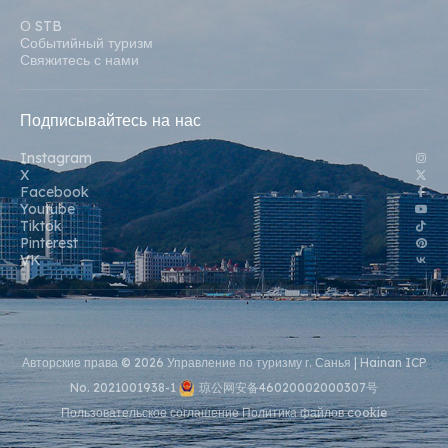
О STB
Событийный туризм
Свяжитесь с нами
Подписывайтесь на нас
Instagram
X
Facebook
Youtube
Tiktok
Pinterest
VK
Авторские права © 2026 Управление по туризму г. Санья |
Hainan ICP
No. 2021001938-1
琼公网安备46020002000307号
Пользовательское соглашение
Политика файлов cookie