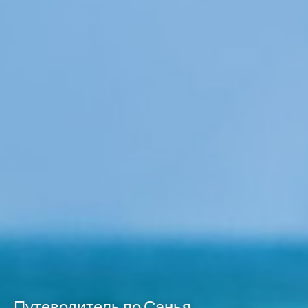
Путеводитель по Санья