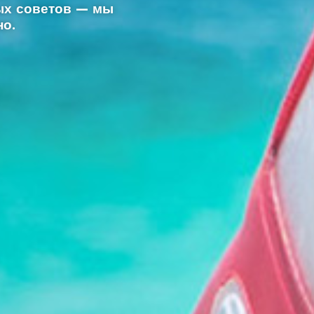
ных советов — мы
но.