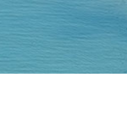
尋找住宿服務
Category
All Category
Region