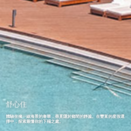
舒心住
體驗坐擁一線海景的奢華，尋覓隱於鄉間的靜謐。在豐富的度假選
擇中，探索最懂你的下榻之處。