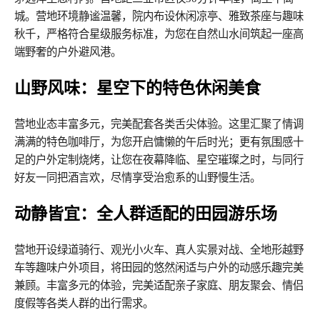
城。营地环境静谧温馨，院内布设休闲凉亭、雅致茶座与趣味
秋千，严格符合星级服务标准，为您在自然山水间筑起一座高
端野奢的户外避风港。
山野风味：星空下的特色休闲美食
营地业态丰富多元，完美配套各类舌尖体验。这里汇聚了情调
满满的特色咖啡厅，为您开启慵懒的午后时光；更有氛围感十
足的户外定制烧烤，让您在夜幕降临、星空璀璨之时，与同行
好友一同把酒言欢，尽情享受治愈系的山野慢生活。
动静皆宜：全人群适配的田园游乐场
营地开设绿道骑行、观光小火车、真人实景对战、全地形越野
车等趣味户外项目，将田园的悠然闲适与户外的动感乐趣完美
兼顾。丰富多元的体验，完美适配亲子家庭、朋友聚会、情侣
度假等各类人群的出行需求。