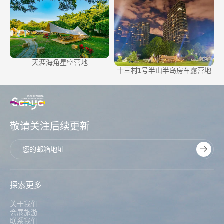
地
天涯海角星空营地
十三村1号半山半岛房车露营地
敬请关注后续更新
探索更多
关于我们
会展旅游
联系我们