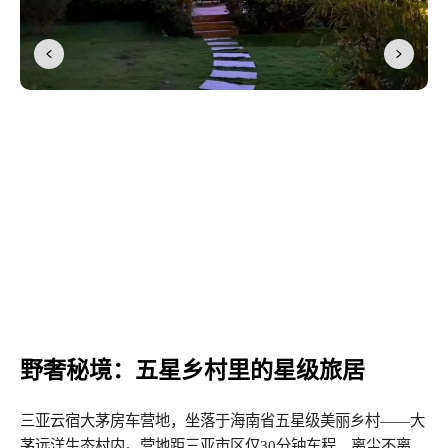
野奢秘境：五星乡村里的星级旅居
三亚云宿大茅房车营地，坐落于海南省五星级美丽乡村——大
茅远洋生态村内。营地距三亚市区仅30分钟车程，离尘不离