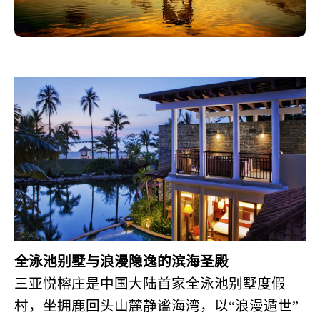
全泳池别墅与浪漫隐逸的滨海圣殿
三亚悦榕庄是中国大陆首家全泳池别墅度假
村，坐拥鹿回头山麓静谧海湾，以“浪漫遁世”