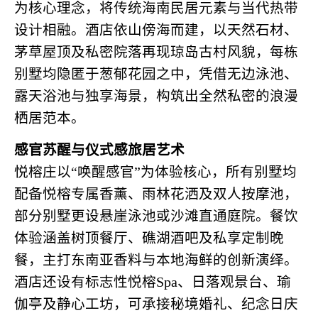
为核心理念，将传统海南民居元素与当代热带
设计相融。酒店依山傍海而建，以天然石材、
茅草屋顶及私密院落再现琼岛古村风貌，每栋
别墅均隐匿于葱郁花园之中，凭借无边泳池、
露天浴池与独享海景，构筑出全然私密的浪漫
栖居范本。
感官苏醒与仪式感旅居艺术
悦榕庄以“唤醒感官”为体验核心，所有别墅均
配备悦榕专属香薰、雨林花洒及双人按摩池，
部分别墅更设悬崖泳池或沙滩直通庭院。餐饮
体验涵盖树顶餐厅、礁湖酒吧及私享定制晚
餐，主打东南亚香料与本地海鲜的创新演绎。
酒店还设有标志性悦榕Spa、日落观景台、瑜
伽亭及静心工坊，可承接秘境婚礼、纪念日庆