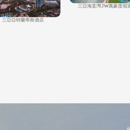
三亞海棠灣JW萬豪度假
三亞亞特蘭蒂斯酒店