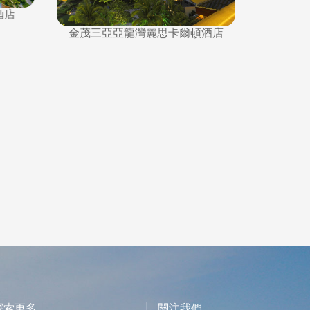
酒店
金茂三亞亞龍灣麗思卡爾頓酒店
三
探索更多
關注我們