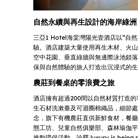
自然永續與再生設計的海岸綠洲
三亞1 Hotel海棠灣陽光壹酒店以“
驗。酒店建築大量使用再生木材、火山
空中花園、垂直綠牆與無邊際泳池錯落
保與自然體驗的旅人打造出沉浸式的生
農莊到餐桌的零浪費之旅
酒店擁有超過200間以自然材質打造
生石材洗漱臺及可迴圈棉織品，細節處
念，旗下有機農莊直供新鮮食材，餐廳
態工坊、兒童自然俱樂部、森林瑜伽平
推動環保活動，詮釋 luxury is being