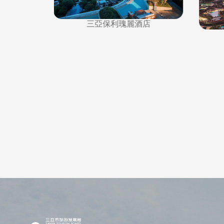
店
三亞保利瑰麗酒店