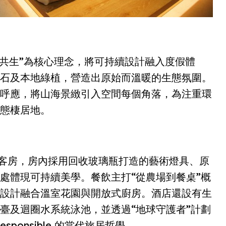
自然共生”為核心理念，將可持續設計融入度假體
石及本地綠植，營造出原始而溫暖的生態氛圍。
呼應，將山海景緻引入空間每個角落，為注重環
態棲居地。
的客房，房內採用回收玻璃瓶打造的藝術燈具、原
處體現可持續美學。餐飲主打“從農場到餐桌”概
設計融合溫室花園與開放式廚房。酒店還設有生
臺及迴圈水系統泳池，並透過“地球守護者”計劃
 responsible 的當代旅居哲學。