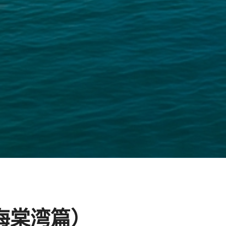
海棠湾篇）