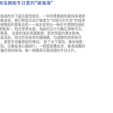
洲岛拥抱冬日里的“玻璃海”
和极高的水下能见度而闻名，一年四季都展现着纯净通透
破波浪，我们将抵达这片被誉为“中国马尔代夫”的纯净
被眼前的景象治愈——海水呈现出一种近乎透明的绿松
玻璃海”。阳光穿透水面，海底的白沙与礁石清晰可见，
寒意。 这里的海水清澈剔透，是世界级的潜水胜地。
蔚蓝深处，拜访形态各异的珊瑚礁，与成群的热带鱼共
，感受生命最原始的律动。 除了水下探险，乘坐电瓶
体验。沿着临海公路前行，一侧是层叠起伏、被海浪雕刻
浩瀚无垠的南海，每一帧都是无需滤镜的冬日大片。