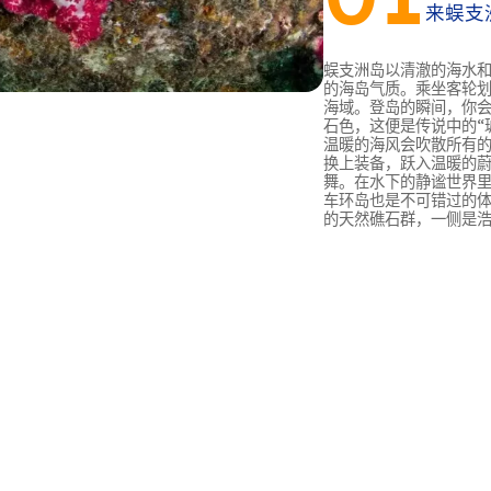
来蜈支
蜈支洲岛以清澈的海水
的海岛气质。乘坐客轮划
海域。登岛的瞬间，你会
石色，这便是传说中的“
温暖的海风会吹散所有的
换上装备，跃入温暖的
舞。在水下的静谧世界里
车环岛也是不可错过的
的天然礁石群，一侧是