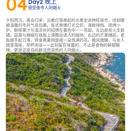
04
Day2 晚上
感受夜市人间烟火
夕阳西沉，离岛归来，沿着灯笼串起的光晕走进林旺夜市，顷刻便
被温暖的市井气息包裹。各式食摊灯光交织，海鲜排档、烧烤小
炉、鲜榨果汁与清凉补的招牌在暮色中一一亮起。左边是炭火生蚝
铺，蒜蓉与辣椒在铁板上沸腾出诱人的嗞响；右边的芒果摊前，老
板娘手起刀落，将金黄果肉旋成一朵饱满的花。晚风微醺，与友人
随意落座，举杯闲谈——此刻留在味蕾的，不止是食物的鲜甜酸
辣，更是这座岛屿鲜活而温热的人间烟火。