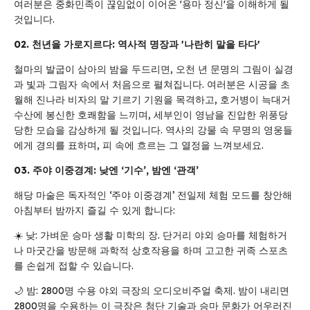
여러분은 중화민족이 끊임없이 이어온 '용마 정신'을 이해하게 될
것입니다.
02. 천년을 가로지르다: 역사적 명장과 '나란히 말을 타다'
철마의 발굽이 삼아의 밤을 두드리면, 오천 년 문명의 그림이 실경
과 빛과 그림자 속에서 처음으로 펼쳐집니다. 여러분은 시공을 초
월해 진나라 비자의 말 기르기 기원을 목격하고, 호거병이 늑대거
수산에 봉신한 호쾌함을 느끼며, 세부인이 영남을 진압한 위풍당
당한 모습을 감상하게 될 것입니다. 역사의 강물 속 무명의 영웅들
에게 경의를 표하며, 피 속에 흐르는 그 열정을 느껴보세요.
03. 주야 이중경계: 낮엔 ‘기수’, 밤엔 ‘관객’
해당 마술은 독자적인 ‘주야 이중경계’ 전일제 체험 모드를 창안해
아침부터 밤까지 즐길 수 있게 합니다:
☀️ 낮: 가벼운 승마 생활 미학의 장. 단거리 야외 승마를 체험하거
나 마굿간을 방문해 과학적 상호작용을 하며 고고한 귀족 스포츠
를 손쉽게 접할 수 있습니다.
🌙 밤: 2800명 수용 야외 극장의 오디오비주얼 축제. 밤이 내리면
2800명을 수용하는 이 극장은 첨단 기술과 승마 문화가 어우러진