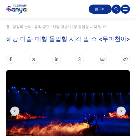
한국어
홈
›
영감의 싼야
›
음악 공연
›
해당 마술· 대형 몰입형 시각 말 쇼
해당 마술· 대형 몰입형 시각 말 쇼 <무마천야>