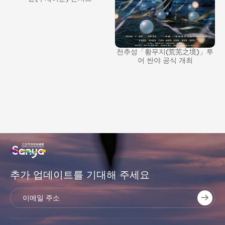
천추성「황무지(荒芜之境)」투
어 싼야 공식 개최
추가 업데이트를 기대해 주세요