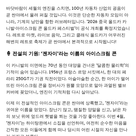
바닷바람이 세월의 엔진을 스치면, 100년 자동차 산업의 굉음이
곧 싼야에서 울려 퍼질 것입니다. 이것은 단순한 자동차 모임이 아
니라, 기계의 낭만을 향한 러브레터입니다. ‘2026 중국 올드카 카
니발·아이스크림 콘 올드카 페스티벌’이 공식 개최를 확정지었습니
다. 레트로 마켓, 라이브 음악, 그리고 클래식 올드카가 어우러진
해변의 레트로 축제가 곧 싼야에서 본격적으로 시작됩니다!
🍦 전설의 기원: ‘젠자이’라는 이름의 아이스크림 콘
이 카니발의 이면에는 70년 동안 대양을 건너온 ‘달콤한 물리학’의
기적이 숨어 있습니다. 1956년 프랑스 르망 서킷에서, 한 대의 페
라리 250GT가 기권 직전이었다. 아슬아슬한 순간, 한 아이가 떨어
뜨린 아이스크림 콘을 정비사가 원뿔 모양으로 말아 과열된 밸브
커버에 꽂았더니, 엔진이 기적처럼 다시 살아났다.
이제 이 전설적인 아이스크림 콘은 싼야에 상륙했고, ‘젠자이’라는
귀여운 이름을 얻었다. 장난기 많고, 땜질한 양말을 신고, 낡은 차
의 보닛 위에 엎드려 햇볕을 쬐는 것을 가장 좋아한다. 이번 4월,
‘젠자이’는 하이탕완에서 소집을 선언하며, 여전히 순수한 마음을
간직한 모든 이들에게 함께 떠나 당시의 어린 시절의 자신을 만나