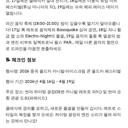
요. 17일에는 클래식카 실내 전시가, 18일에는 이동식 튜닝 아트
페스티벌(튜닝 마니아의 차), 19일에는 슈퍼 해피 레이스 데이가
열립니다.
야간 음악 축제 (18:00-21:00): 밤이 깊을수록 열기가 달아오릅니
다! 17일 록 레트로 음악제와 Bassquake 심야 공연, 18일 쟈니 황
금 랩 쇼와 Electro-Night의 물결, 19일 음악의 돌풍 록 열광의 밤
과 엔진 리부트 일렉트로닉 펄스 PAR… 매일 다른 음악의 향연으
로 도파민을 마음껏 분출하세요.
📝 체크인 정보
행사명: 2026 중국 올드카 카니발·아이스크림 콘 올드카 페스티벌
행사 기간: 2026년 4월 16일 - 4월 19일
주요 장소: 싼야 하이탕 광장(해변 카니발 레트로 파티) 및 싼야 순
환 관광 도로(퍼레이드)
클래식에 경의를 표하고, 새로운 물결을 만들어 갑시다. 레트로 스
타일의 복장을 챙겨 오세요. 하이탕 광장의 엔진 소리가 울려 퍼지
는 곳에서 만나요!