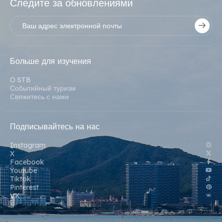
Следите за обновлениями
Больше для изучения
О STB
Событийный туризм
Свяжитесь с нами
Подписывайтесь на нас
Instagram
X
Facebook
Youtube
Tiktok
Pinterest
VK