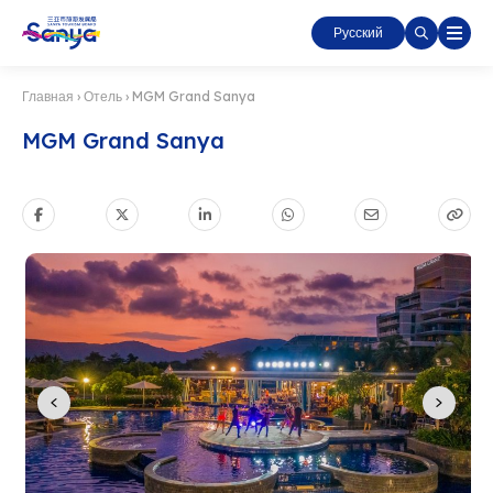
Русский
Главная
›
Отель
›
MGM Grand Sanya
MGM Grand Sanya