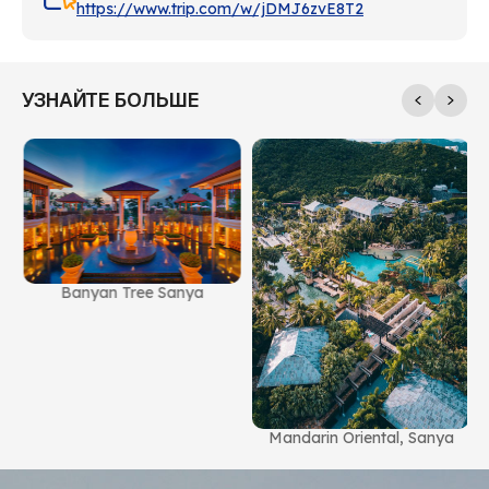
https://www.trip.com/w/jDMJ6zvE8T2
УЗНАЙТЕ БОЛЬШЕ
Banyan Tree Sanya
g
Mandarin Oriental, Sanya