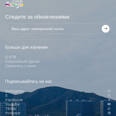
Следите за обновлениями
Больше для изучения
О STB
Событийный туризм
Свяжитесь с нами
Подписывайтесь на нас
Instagram
X
Facebook
Youtube
Tiktok
Pinterest