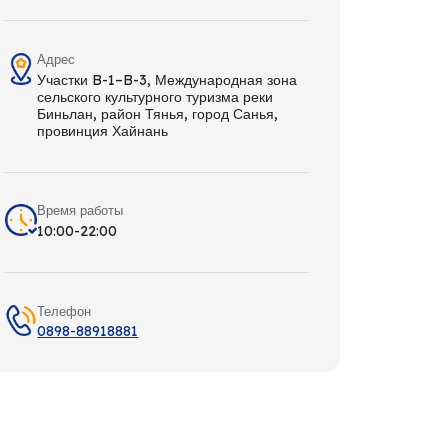
Адрес
Участки B-1–B-3, Международная зона
сельского культурного туризма реки
Биньлан, район Тянья, город Санья,
провинция Хайнань
Время работы
10:00-22:00
Телефон
0898-88918881