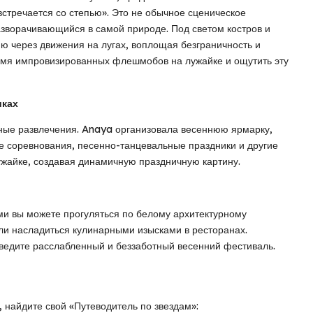
встречается со степью». Это не обычное сценическое
азворачивающийся в самой природе. Под светом костров и
ию через движения на лугах, воплощая безграничность и
ремя импровизированных флешмобов на лужайке и ощутить эту
иках
ьные развлечения. Anaya организовала весеннюю ярмарку,
соревнования, песенно-танцевальные праздники и другие
жайке, создавая динамичную праздничную картину.
ми вы можете прогуляться по белому архитектурному
ли насладиться кулинарными изысками в ресторанах.
ведите расслабленный и беззаботный весенний фестиваль.
 найдите свой «Путеводитель по звездам»: