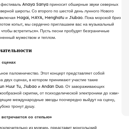
й фестиваль Anaya Sanya приносит обширные звуки северных
еверной широты. Со второго по шестой день лунного Нового
 включая Hagai, HAYA, Henghatu и Jiubao. Пока морской бриз
опотом копыт, мы сердечно приглашаем вас на музыкальный
, чтобы встретиться». Пусть песни пробудят безграничные
лненный мужеством и теплом.
чательности
 сценах
ьное паломничество. Этот концерт представляет собой
 двух сценах, в котором принимают участие такие
un Huur Tu, Jiubao и Andan Duo. От завораживающих
кообразной скрипки, от психоделической электроники до хэви-
ящие международные звезды поочередно выйдут на сцену,
убоко тронут душу.
е встречается со степью»
исключительно из мужчин, представит монгольский