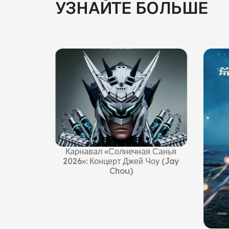
УЗНАЙТЕ БОЛЬШЕ
Гал
прошл
20
Шел
я Санья
Весе
Чоу (Jay