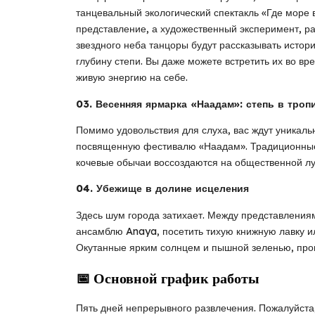
танцевальный экологический спектакль «Где море 
представление, а художественный эксперимент, р
звездного неба танцоры будут рассказывать истор
глубину степи. Вы даже можете встретить их во в
живую энергию на себе.
03. Весенняя ярмарка «Наадам»: степь в троп
Помимо удовольствия для слуха, вас ждут уникал
посвященную фестивалю «Наадам». Традиционные 
кочевые обычаи воссоздаются на общественной лу
04. Убежище в долине исцеления
Здесь шум города затихает. Между представления
ансамблю Anaya, посетить тихую книжную лавку и
Окутанные ярким солнцем и пышной зеленью, про
📅 Основной график работы
Пять дней непрерывного развлечения. Пожалуйста,