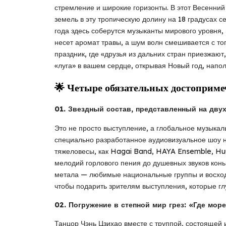
стремление и широкие горизонты. В этот Весенни
земель в эту тропическую долину на 18 градусах с
года здесь соберутся музыканты мирового уровня,
несет аромат травы, а шум волн смешивается с т
праздник, где «друзья из дальних стран приезжают
«луга» в вашем сердце, открывая Новый год, напо
🌟 Четыре обязательных достоприме
01. Звездный состав, представленный на двух
Это не просто выступление, а глобальное музыкал
специально разработанное аудиовизуальное шоу на
тяжеловесы, как Hagai Band, HAYA Ensemble, Hu
мелодий горлового пения до душевных звуков конь
метала — любимые национальные группы и восход
чтобы подарить зрителям выступления, которые гл
02. Погружение в степной мир грез: «Где мор
Танцор Чэнь Цзихао вместе с труппой, состоящей 