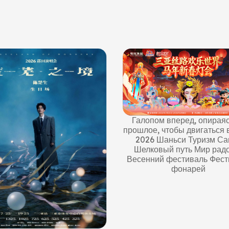
опом вперед, опираясь на
ое, чтобы двигаться вперед
Haitang Equestrian ·
26 Шаньси Туризм Санья
Крупномасштабное иммер
ковый путь Мир радости
визуальное конное ш
нний фестиваль Фестиваль
«Танцующие лошади 
фонарей
горизонте»