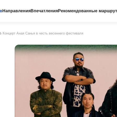
го
Направления
Впечатления
Рекомендованные маршру
6 Концерт Аная Санья в честь весеннего фестиваля