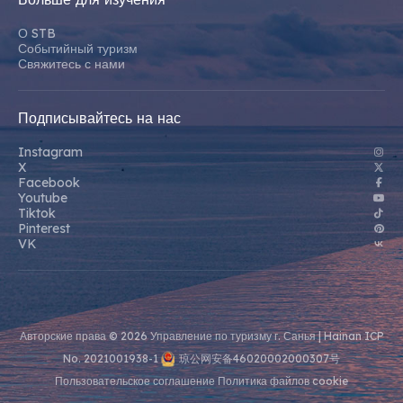
О STB
Событийный туризм
Свяжитесь с нами
Подписывайтесь на нас
Instagram
X
Facebook
Youtube
Tiktok
Pinterest
VK
Авторские права © 2026 Управление по туризму г. Санья |
Hainan ICP
No. 2021001938-1
琼公网安备46020002000307号
Пользовательское соглашение
Политика файлов cookie