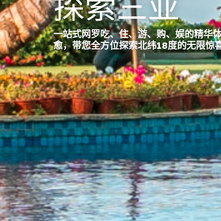
探索三亚
一站式网罗吃、住、游、购、娱的精华
愈，带您全方位探索北纬18度的无限惊