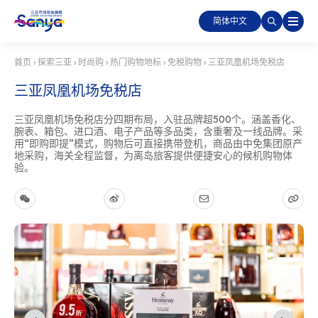
简体中文
首页
›
探索三亚
›
时尚购
›
热门购物地标
›
免税购物
›
三亚凤凰机场免税店
三亚凤凰机场免税店
三亚凤凰机场免税店分四期布局，入驻品牌超500个。涵盖香化、
腕表、箱包、进口酒、电子产品等多品类，含重奢及一线品牌。采
用“即购即提”模式，购物后可直接携带登机，商品由中免集团原产
地采购，海关全程监督，为离岛旅客提供便捷安心的候机购物体
验。