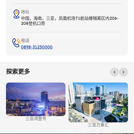
地址
中国，海南，三亚，凤凰机场T1航站楼隔离区内206-
208登机口旁
电话
0898-31250000
探索更多
三亚湾壹号
三亚万象汇