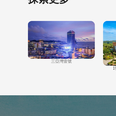
三亞灣壹號