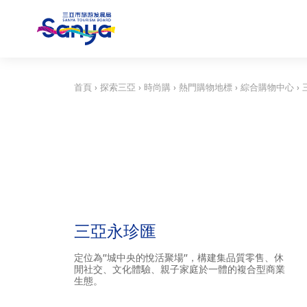
首頁
›
探索三亞
›
時尚購
›
熱門購物地標
›
綜合購物中心
›
三亞永珍匯
定位為"城中央的悅活聚場"，構建集品質零售、休
閒社交、文化體驗、親子家庭於一體的複合型商業
生態。