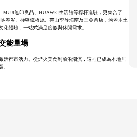
MUJI無印良品、HUAWEI生活館等標杆進駐，更集合了
店；餐飲引入啄春泥、極鹽鐵板燒、芸山季等海南及三亞首店，涵蓋本土
文化體驗，一站式滿足度假與休閒需求。
交能量場
激活都市活力。從煙火美食到前沿潮流，這裡已成為本地居
選。