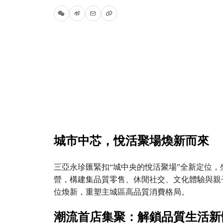
城市中芯，悅活聚場煥新而來
三亞永珍匯緊扣“城中央的悅活聚場”全新定位
營，構建集品質零售、休閒社交、文化體驗與親
位煥新，重塑主城區高品質消費格局。
潮流首店集聚：解鎖品質生活新