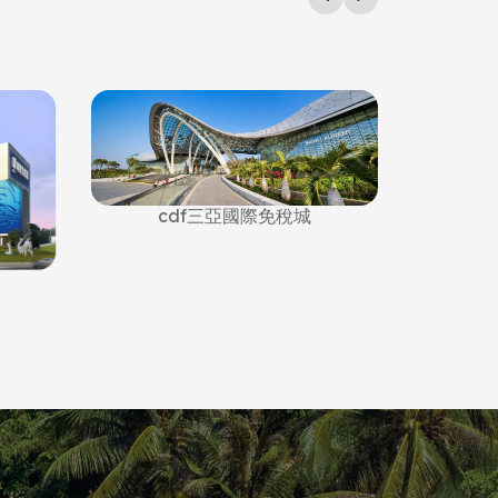
cdf三亞國際免稅城
中服