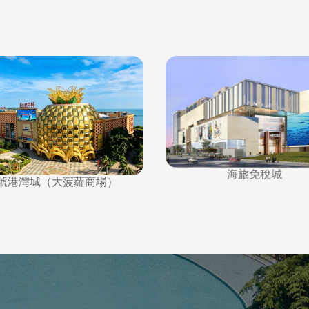
海旅免稅城
1號港灣城（大菠蘿商場）