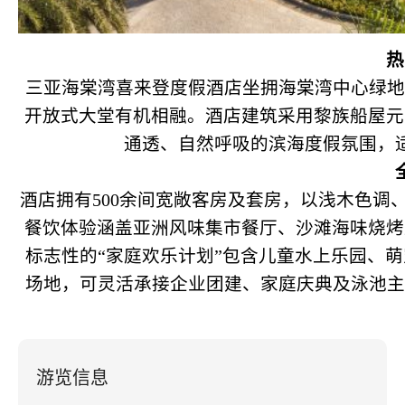
热
三亚海棠湾喜来登度假酒店坐拥海棠湾中心绿地
开放式大堂有机相融。酒店建筑采用黎族船屋元
通透、自然呼吸的滨海度假氛围，
酒店拥有500余间宽敞客房及套房，以浅木色
餐饮体验涵盖亚洲风味集市餐厅、沙滩海味烧烤
标志性的“家庭欢乐计划”包含儿童水上乐园、
场地，可灵活承接企业团建、家庭庆典及泳池主
游览信息