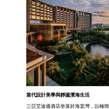
當代設計美學與靜謐濱海生活
三亞艾迪遜酒店坐落於海棠灣，以極簡