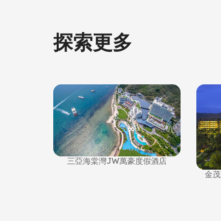
探索更多
三亞海棠灣JW萬豪度假酒店
金茂
酒店