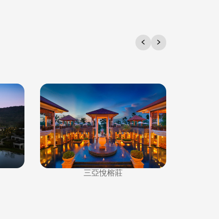
三亞悅榕莊