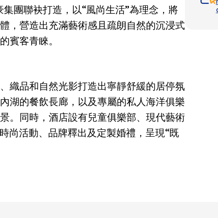
與萬豪集團聯袂打造，以“風尚生活”為理念，將
體，營造出充滿藝術感且疏朗自然的沉浸式
的賓客青睞。
、織品和自然光影打造出寧靜舒緩的居停氛
內湖的餐飲長廊，以及專屬的私人海洋俱樂
景。同時，酒店設有兒童俱樂部、現代藝術
接時尚活動、品牌釋出及定製婚禮，呈現“既