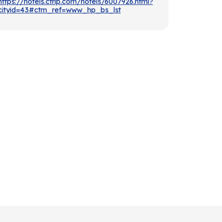
https://hotels.ctrip.com/hotels/6007926.html?
cityid=43#ctm_ref=www_hp_bs_lst