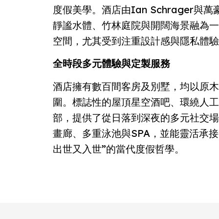
度假美學。酒店由Ian Schrager
靜謐水體、竹林庭院與開闊海景融為一
空間，尤其受到注重設計感與隱私體驗
全時段多元體驗與定製服務
酒店擁有數百間客房及別墅，均以原木
圍。標誌性的屋頂星空酒吧、環繞人工
部，提供了從日落到深夜的多元社交場
畫廊、多重泳池與SPA，並能靈活承
出世又入世”的當代度假哲學。