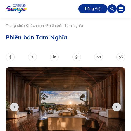
Tiếng Việt
Trang chủ
›
Khách sạn
›
Phiên bản Tam Nghĩa
Phiên bản Tam Nghĩa