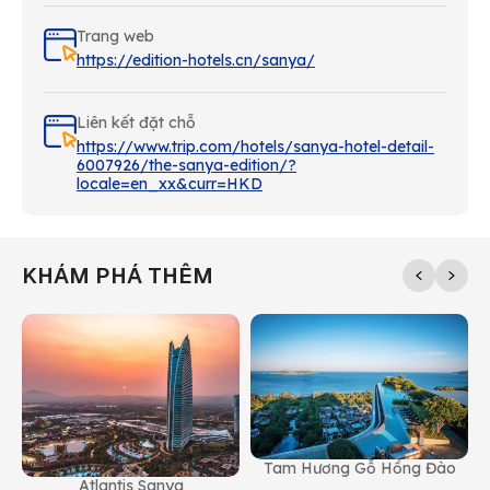
Trang web
https://edition-hotels.cn/sanya/
Liên kết đặt chỗ
https://www.trip.com/hotels/sanya-hotel-detail-
6007926/the-sanya-edition/?
locale=en_xx&curr=HKD
KHÁM PHÁ THÊM
Tam Hương Gỗ Hồng Đào
Atlantis Sanya
K