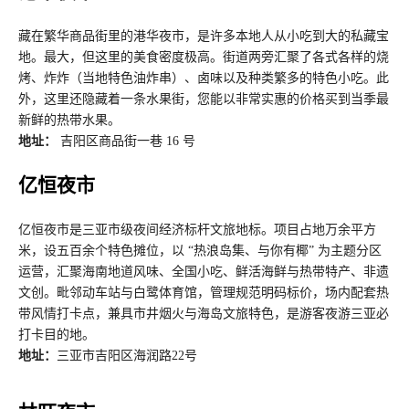
藏在繁华商品街里的港华夜市，是许多本地人从小吃到大的私藏宝
地。最大，但这里的美食密度极高。街道两旁汇聚了各式各样的烧
烤、炸炸（当地特色油炸串）、卤味以及种类繁多的特色小吃。此
外，这里还隐藏着一条水果街，您能以非常实惠的价格买到当季最
新鲜的热带水果。
地址：
吉阳区商品街一巷 16 号
亿恒夜市
亿恒夜市是三亚市级夜间经济标杆文旅地标。项目占地万余平方
米，设五百余个特色摊位，以 “热浪岛集、与你有椰” 为主题分区
运营，汇聚海南地道风味、全国小吃、鲜活海鲜与热带特产、非遗
文创。毗邻动车站与白鹭体育馆，管理规范明码标价，场内配套热
带风情打卡点，兼具市井烟火与海岛文旅特色，是游客夜游三亚必
打卡目的地。
地址：
三亚市吉阳区海润路22号