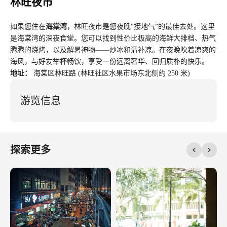
林旺夜市
如果您住在
海棠湾
，林旺夜市是您夜晚“接地气”的最佳去处。这里
是海棠湾的深夜食堂。您可以找到性价比极高的海鲜大排档、热气
腾腾的烧烤，以及解暑神物——炒冰和清补凉。在夜晚吹着凉爽的
海风，与好友举杯畅饮，享受一份远离奢华、回归质朴的快乐。
地址：
海棠区林旺路 (林旺社区水果市场东北侧约 250 米)
游览信息
探索更多