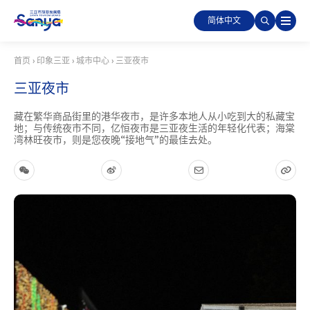
简体中文
首页
›
印象三亚
›
城市中心
›
三亚夜市
三亚夜市
藏在繁华商品街里的港华夜市，是许多本地人从小吃到大的私藏宝
地；与传统夜市不同，亿恒夜市是三亚夜生活的年轻化代表；海棠
湾林旺夜市，则是您夜晚“接地气”的最佳去处。