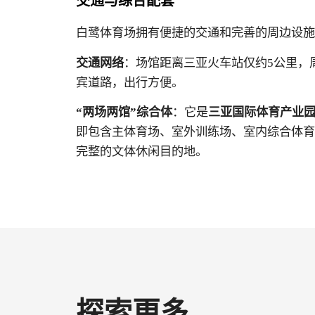
交通与综合配套
白鹭体育场拥有便捷的交通和完善的周边设施
交通网络
：场馆距离三亚火车站仅约5公里，
宾道路，出行方便。
“两场两馆”综合体
：它是
三亚国际体育产业
即包含主体育场、室外训练场、室内综合体育
完整的文体休闲目的地。
探索更多