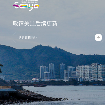
敬请关注后续更新