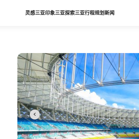
灵感三亚
印象三亚
探索三亚
行程规划
新闻