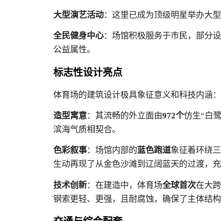
大型演艺活动
：这里已成为顶级明星举办大型
全民健身中心
：场馆积极服务于市民，部分设
公益属性。
标志性设计亮点
体育场的建筑设计极具象征意义和科技内涵：
造型寓意
：其流畅的外立面由
972个
仿生“白
滨海气质相契合。
色彩叙事
：场馆内部的
蓝色跑道
象征着环绕三
生动再现了从金色沙滩到辽阔蓝天的过渡，充
技术创新
：在建造中，体育场
全球首次
在大跨
钢索更轻、更强，且耐腐蚀，确保了主体结构