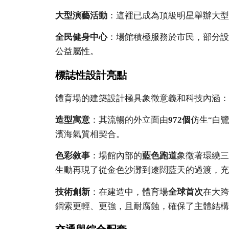
大型演藝活動
：這裡已成為頂級明星舉辦大型
全民健身中心
：場館積極服務於市民，部分設
公益屬性。
標誌性設計亮點
體育場的建築設計極具象徵意義和科技內涵：
造型寓意
：其流暢的外立面由
972個
仿生“白
濱海氣質相契合。
色彩敘事
：場館內部的
藍色跑道
象徵著環繞三
生動再現了從金色沙灘到遼闊藍天的過渡，充
技術創新
：在建造中，體育場
全球首次
在大跨
鋼索更輕、更強，且耐腐蝕，確保了主體結構