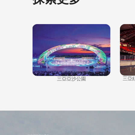
三亞紅色娘子軍演藝公園劇場舞臺
…