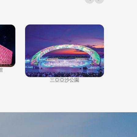
三亞
三亞紅色娘子軍演藝公園劇場舞臺