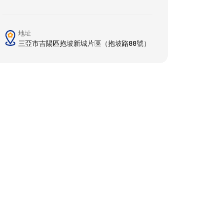
地址
三亞市吉陽區抱坡新城片區（抱坡路88號）