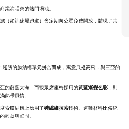
商業演唱會的熱門場地。
施（如訓練場跑道）會定期向公眾免費開放，體現了其
鷺”翅膀的膜結構單元拼合而成，寓意展翅高飛，與三亞的
亞的蔚藍大海，而觀眾席座椅採用的
黃藍漸變色彩
，則
滿熱帶風情。
度索膜結構上應用了
碳纖維拉索
技術。這種材料比傳統
的輕盈與堅固。