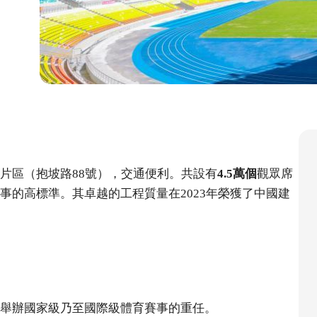
片區（抱坡路88號），交通便利。共設有
4.5萬個
觀眾席
事的高標準。其卓越的工程質量在2023年榮獲了中國建
舉辦國家級乃至國際級體育賽事的重任。