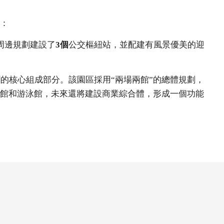
：
周邊規劃建設了
3個
公交樞紐站，並配建有風景優美的迎
園
的核心組成部分。該園區採用“兩場兩館”的總體規劃，
館和游泳館，未來還將建設商業綜合體，形成一個功能