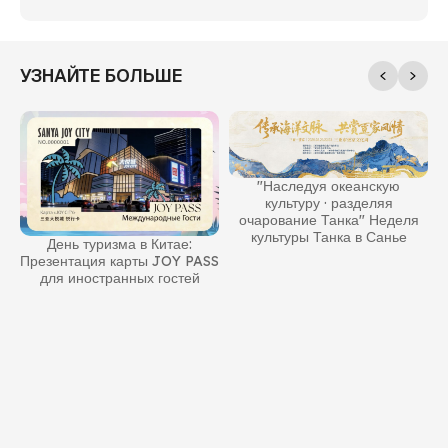
УЗНАЙТЕ БОЛЬШЕ
"Наследуя океанскую
культуру · разделяя
е
очарование Танка" Неделя
культуры Танка в Санье
День туризма в Китае:
в
Презентация карты JOY PASS
для иностранных гостей