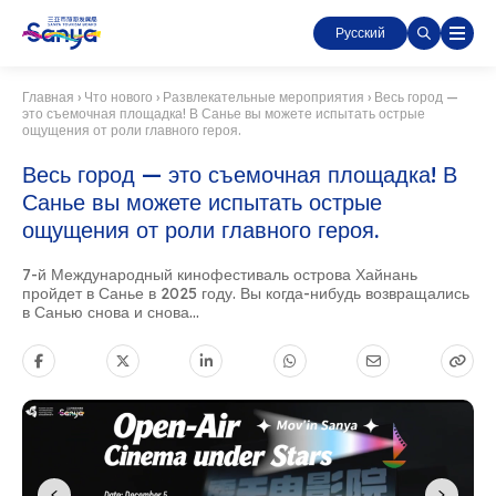
Русский
Главная
›
Что нового
›
Развлекательные мероприятия
›
Весь город —
это съемочная площадка! В Санье вы можете испытать острые
ощущения от роли главного героя.
Весь город — это съемочная площадка! В
Санье вы можете испытать острые
ощущения от роли главного героя.
7-й Международный кинофестиваль острова Хайнань
пройдет в Санье в 2025 году. Вы когда-нибудь возвращались
в Санью снова и снова...