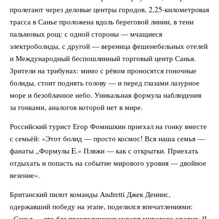
пролегают через деловые центры городов, 2,25‑километровая
трасса в Санье проложена вдоль береговой линии, в тени
пальмовых рощ: с одной стороны — мчащиеся
электроболиды, с другой — вереница фешенебельных отелей
и Международный беспошлинный торговый центр Санья.
Зрители на трибунах: мимо с рёвом проносятся гоночные
болиды, стоит поднять голову — и перед глазами лазурное
море и безоблачное небо. Уникальная формула наблюдения
за гонками, аналогов которой нет в мире.
Российский турист Егор Фомишкин приехал на гонку вместе
с семьёй: «Этот болид — просто космос! Вся наша семья —
фанаты „Формулы E.» Пляжи — как с открытки. Приехать
отдыхать и попасть на событие мирового уровня — двойное
везение».
Британский пилот команды Andretti Джек Деннис,
одержавший победу на этапе, поделился впечатлениями:
«Санья — это без преувеличения курорт мирового уровня. Я