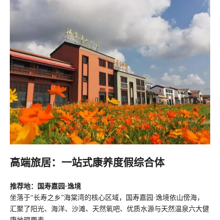
高端旅居：
一站式康养度假综
合体
推荐地：国寿嘉园·逸境
坐落于“长寿之乡”海棠湾的核心区域，国寿嘉园·逸境依山傍海，
汇聚了阳光、海洋、沙滩、天然氧吧、优质水源与天然温泉六大健