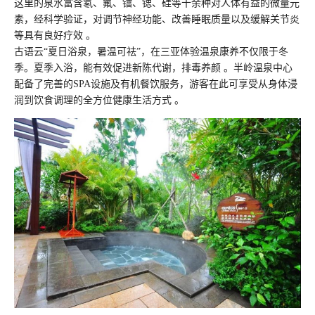
这里的泉水富含氡、氟、镭、锶、硅等十余种对人体有益的微量元
素，经科学验证，对调节神经功能、改善睡眠质量以及缓解关节炎
等具有良好疗效 。
古语云“夏日浴泉，暑温可祛”，在三亚体验温泉康养不仅限于冬
季。夏季入浴，能有效促进新陈代谢，排毒养颜 。半岭温泉中心
配备了完善的SPA设施及有机餐饮服务，游客在此可享受从身体浸
润到饮食调理的全方位健康生活方式 。