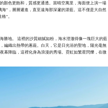
它的顏色更飽和，質感更通透。當晴空萬里，海面便上演一場
璃海”，層層遞進，直至遠海那深邃的湛藍。這不僅是大自然
性格”。
觀海勝地。 這裡的沙質細膩如粉，海水澄澈得像一塊巨大的藍
，編織出熱帶的蔥蘢。白天，它是日光浴的聖地，陽光毫無
夜幕降臨，這裡化身為浪漫的秀場。霓虹如繁星閃爍，在微