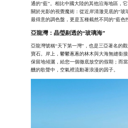
通的“藍”。相比中國大陸的其他沿海地區，
關於光影的視覺魔術：從近岸清澈見底的“玻
最得意的調色盤，更是五種截然不同的“藍色
亞龍灣：晶瑩剔透的“玻璃海”
亞龍灣號稱“天下第一灣”，也是三亞著名的
寶石。岸上，鬱鬱蔥蔥的林木與大海無縫銜接
保留地傾灑，給您一個徹底放空的假期；而當
醺的歌聲中，空氣裡流動著浪漫的因子。