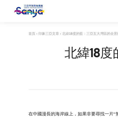
首頁
›
印象三亞文章
›
北緯18度的藍：三亞五大灣區的全景
北緯18
在中國漫長的海岸線上，如果非要尋找一片“