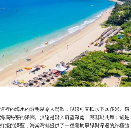
這裡的海水的透明度令人驚歎，視線可直抵水下20多米。這
海底秘密的樂園。無論是潛入蔚藍深處，與珊瑚共舞；還是
打擾的深藍，海棠灣都提供了一種關於寧靜與深邃的終極體