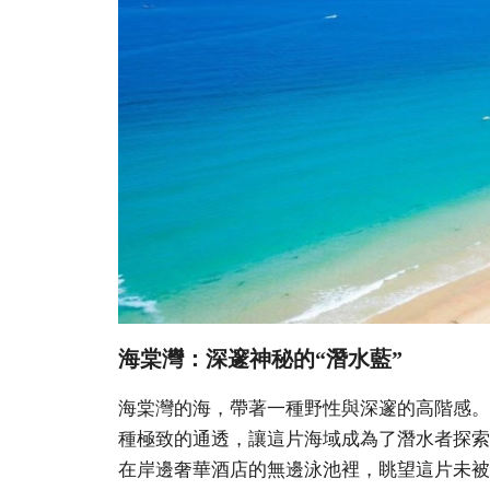
海棠灣：深邃神秘的“潛水藍”
海棠灣的海，帶著一種野性與深邃的高階感。
種極致的通透，讓這片海域成為了潛水者探索
在岸邊奢華酒店的無邊泳池裡，眺望這片未被