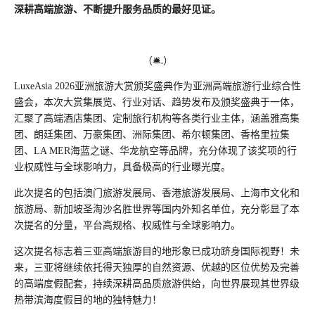
深耕高端旅游、不断提升服务品质的最好见证。
（🛎️.）
LuxeAsia 2026亚洲旅游大赏颁奖盛典作为亚洲高端旅游行业综合性
盛会，本次大赏集展览、行业对话、趋势发布及颁奖盛典于一体，
汇聚了高端酒店集团、定制旅行机构等各类行业主体，涵盖雅高集
团、朗廷集团、万豪集团、洲际集团、希尔顿集团、香格里拉集
团、LA MER海蓝之谜、华龙航空等品牌，充分体现了该奖项的行
业权威性与全球影响力，具备极高的行业曝光度。
此次提名的包括澳门旅游发展局、香港旅游发展局、上海市文化和
旅游局、新加坡圣淘沙名胜世界等国内外知名单位，充分彰显了本
次提名的分量，平台高规格、权威性与全球影响力。
这次提名标志着三亚高端旅游目的地形象已成功跻身国际视野！未
来，三亚将继续依托得天独厚的自然资源、优越的区位优势及完善
的高端度假配套，持续深耕高品质旅游供给，向世界展现其世界级
热带滨海度假目的地的独特魅力！