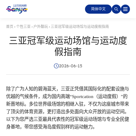
简体中文
首页
›
个性三亚
›
户外酷玩
›
三亚冠军级运动场馆与运动度假指南
三亚冠军级运动场馆与运动度
假指南
2026-06-15
除了广为人知的碧海蓝天，三亚正凭借其国际化的配套设施与
优越的气候条件，成为国内高端“Sportcation（运动度假）”的
新晋地标。多位世界级场馆的相继入驻，不仅为这座城市带来
了顶尖的体育资源，更打造出多处面向大众开放的运动空间。
以下为您严选三亚最具代表性的冠军级运动场馆与专业全民健
身基地，带您感受海岛度假别样的运动魅力。