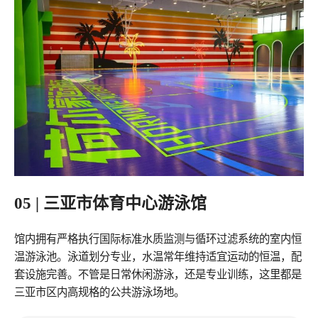
05 | 三亚市体育中心游泳馆
馆内拥有严格执行国际标准水质监测与循环过滤系统的室内恒
温游泳池。泳道划分专业，水温常年维持适宜运动的恒温，配
套设施完善。不管是日常休闲游泳，还是专业训练，这里都是
三亚市区内高规格的公共游泳场地。