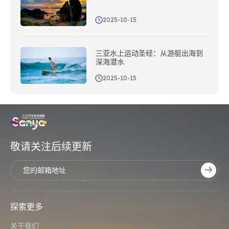
2025-10-15
三亚水上运动圣经：从游艇出海到
深海潜水
2025-10-15
敬请关注后续更新
探索更多
关于我们