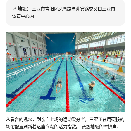
📍
地址：
三亚市吉阳区凤凰路与迎宾路交叉口三亚市
体育中心内
从看台的观众，到亲自上场的运动爱好者，三亚正在用硬核的
场馆配置刷新着这座海岛的活力指数。 赛级地板的摩擦声、