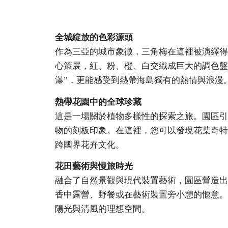
全城綻放的色彩源頭
作為三亞的城市象徵，三角梅在這裡被演繹得
心策展，紅、粉、橙、白交織成巨大的調色盤
瀑”，更能感受到熱帶海島獨有的熱情與浪漫
熱帶花園中的全球珍藏
這是一場關於植物多樣性的探索之旅。園區引
物的刻板印象。在這裡，您可以發現花葉奇特
跨國界花卉文化。
花田藝術與慢旅時光
融合了自然景觀與現代裝置藝術，園區營造出
香中露營、野餐或在藝術裝置旁小憩的愜意。
陽光與清風的理想空間。