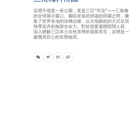
這裡不僅是一座公園，更是三亞“市花”——三角梅
的全球展示窗口。園區坐落於靜謐的田園之間，彙
集了世界各地的珍稀品種，以大地藝術的方式呈現
熱帶花卉的無限生命力。對於想要避開喧鬧人群、
深入瞭解三亞本土自然美學的遊客而言，這裡是一
處獨具匠心的生態秘境。