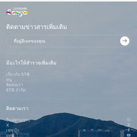
ติดตามข่าวสารเพิ่มเติม
มีอะไรให้สํารวจเพิ่มเติม
เกี่ยวกับ STB
หนู
ติดต่อเรา
STB จํากัด
ติดตามเรา
อินสตาแกรม
X
เฟซบุ๊ก
ยูทูบ