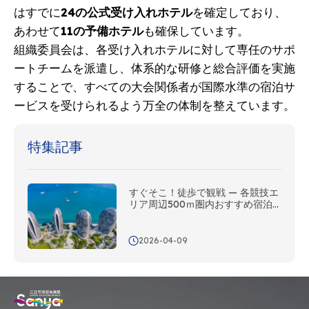
はすでに
24の公式受け入れホテル
を確定しており、
あわせて
11の予備ホテル
も確保しています。
組織委員会は、各受け入れホテルに対して専任のサポ
ートチームを派遣し、体系的な研修と総合評価を実施
することで、すべての大会関係者が国際水準の宿泊サ
ービスを受けられるよう万全の体制を整えています。
特集記事
すぐそこ！徒歩で観戦 — 各競技エ
リア周辺500ｍ圏内おすすめ宿泊
ガイド
2026-04-09