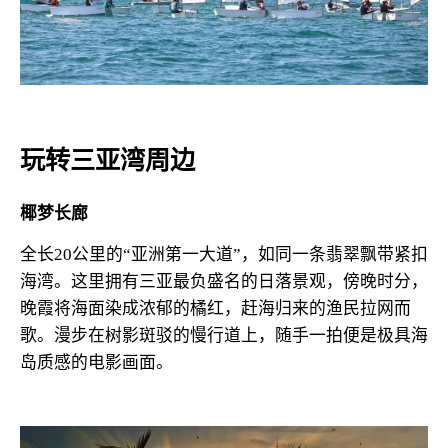
玩转三亚湾周边
椰梦长廊
全长20公里的“亚洲第一大道”，如同一条翡翠飘带紧扣
海湾。这里拥有三亚最负盛名的日落景观，傍晚时分，
晚霞将海面染成浓郁的橘红，赶海归来的渔民拉网而
歌。漫步在树影斑驳的慢行道上，随手一拍便是极具海
岛质感的电影画面。