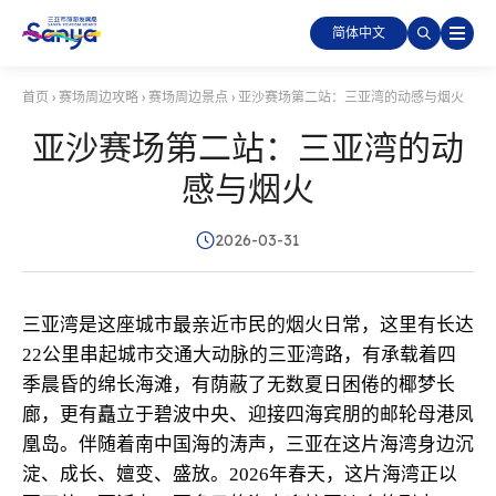
简体中文
首页
›
赛场周边攻略
›
赛场周边景点
›
亚沙赛场第二站：三亚湾的动感与烟火
亚沙赛场第二站：三亚湾的动
感与烟火
2026-03-31
三亚湾是这座城市最亲近市民的烟火日常，这里有长达
22公里串起城市交通大动脉的三亚湾路，有承载着四
季晨昏的绵长海滩，有荫蔽了无数夏日困倦的椰梦长
廊，更有矗立于碧波中央、迎接四海宾朋的邮轮母港凤
凰岛。伴随着南中国海的涛声，三亚在这片海湾身边沉
淀、成长、嬗变、盛放。2026年春天，这片海湾正以