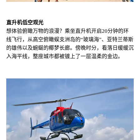
直升机低空观光
想体验俯瞰万物的浪漫？乘坐直升机开启20分钟的环
线飞行，从高空俯瞰蜈支洲岛的“玻璃海”、亚特兰蒂斯
的雄伟以及蜿蜒的椰梦长廊。傍晚时分，看落日缓缓沉
入海平线，整座城市都被镀上了一层温柔的金边。