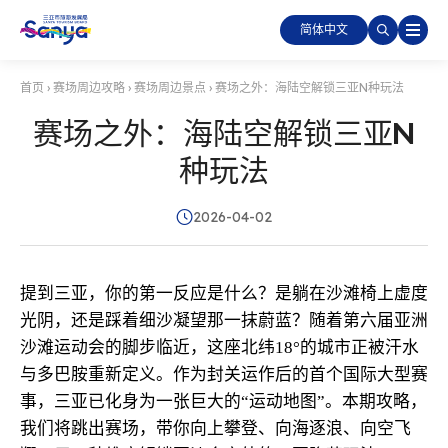
简体中文
首页
›
赛场周边攻略
›
赛场周边景点
›
赛场之外：海陆空解锁三亚N种玩法
赛场之外：海陆空解锁三亚N
种玩法
2026-04-02
提到三亚，你的第一反应是什么？是躺在沙滩椅上虚度
光阴，还是踩着细沙凝望那一抹蔚蓝？随着第六届亚洲
沙滩运动会的脚步临近，这座北纬18°的城市正被汗水
与多巴胺重新定义。作为封关运作后的首个国际大型赛
事，三亚已化身为一张巨大的“运动地图”。本期攻略，
我们将跳出赛场，带你向上攀登、向海逐浪、向空飞