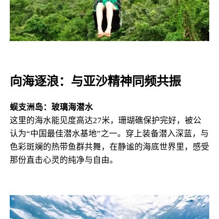
向海逐浪：与亚沙精神同频共振
蜈支洲岛：玻璃海潜水
这里的海水能见度高达27米，珊瑚礁保护完好，被公
认为“中国最佳潜水基地”之一。穿上装备潜入深蓝，与
色彩斑斓的热带鱼群共舞，在静谧的海底世界里，感受
那份直击心灵的纯净与自由。