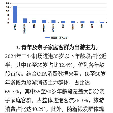
3.
青年及亲子家庭客群为
出游主力
。
2024
年三亚机场进港
35
岁以下年龄段占比近
半，其中
18
至
35
岁占比
32.4%
，位列各年龄
段首位
。结合
OTA
消费数据
来看，
18
至
50
岁
年龄段为旅游消费主力群体，占比达
69.7%
，其中
35
至
50
岁
年龄段覆盖大部分亲
子家庭客群，占整体进港客流
26.3%
，旅游
消费
占比
达
40.2%
。此外，
随着银发
群体规