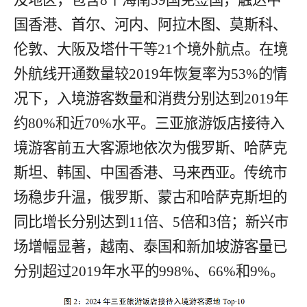
国香港、首尔、河内、阿拉木图、莫斯科、
伦敦、大阪及塔什干等
21
个境外航点。
在境
外航线开通数量
较
2019
年恢复率为
53%
的情
况下，入境游客数量和消费分别达到
2019
年
约
80%
和近
70%
水平。
三亚旅游饭店接待入
境游客前
五
大客源地依次为俄罗斯、哈萨克
斯坦、韩国、中国香港、马来西亚。传统市
场稳步升温，俄罗斯、蒙古和哈萨克斯坦的
同比增长分别达到
11
倍、
5
倍和
3
倍；新兴市
场增幅显著，越南、泰国和新加坡游客量已
分别超过
2019
年水平的
998%
、
66%
和
9%
。