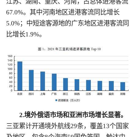
江苏、湖南、重庆、河南，占总体进港客流
67.0%
。
其中
河南地区进港客流同比增长
5.0%
；
中短途客源地的广东地区进港客流同
比增长
1.9%
。
2.
境外俄语市场和亚洲市场增长显著
。
三亚累计开通境外航线
29
条，覆盖
13
个国家
及地区，包含
8
个海南
59
国免签国，触达中