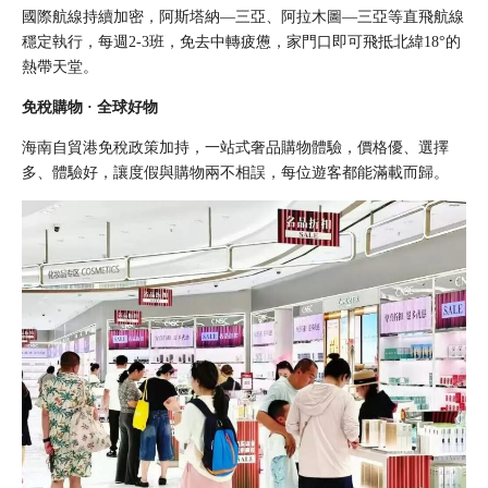
國際航線持續加密，阿斯塔納—三亞、阿拉木圖—三亞等直飛航線
穩定執行，每週2-3班，免去中轉疲憊，家門口即可飛抵北緯18°的
熱帶天堂。
免稅購物 · 全球好物
海南自貿港免稅政策加持，一站式奢品購物體驗，價格優、選擇
多、體驗好，讓度假與購物兩不相誤，每位遊客都能滿載而歸。