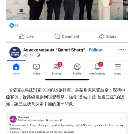
· 哈薩克&烏茲別克KOMPAS旅行商、烏茲別克
東翼航空
：深耕中
亞客源，從路線規劃到視覺種草，強化“首站中國·首選三亞”的認
知，讓三亞成為探索中國的第一印象。