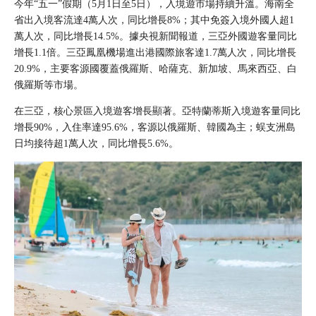
今年“五一”假期（5月1日至5日），入境遊市場持續升溫。海南全
省出入境客流達4萬人次，同比增長8%；其中免簽入境外國人超1
萬人次，同比增長14.5%。據央視新聞報道，三亞外國遊客量同比
增長1.1倍。三亞鳳凰機場進出港國際旅客達1.7萬人次，同比增長
20.9%，主要客源國覆蓋俄羅斯、哈薩克、新加坡、馬來西亞、白
俄羅斯等市場。
在三亞，核心景區入境遊客增長顯著。亞特蘭蒂斯入境遊客量同比
增長90%，入住率達95.6%，客源以俄羅斯、韓國為主；蜈支洲島
日均接待超1萬人次，同比增長5.6%。