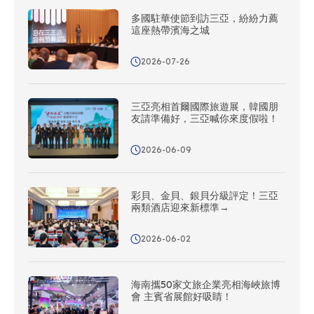
多國駐華使節到訪三亞，紛紛力薦
這座熱帶濱海之城
2026-07-26
三亞亮相首爾國際旅遊展，韓國朋
友請準備好，三亞喊你來度假啦！
2026-06-09
彩貝、金貝、銀貝分級評定！三亞
兩類酒店迎來新標準→
2026-06-02
海南攜50家文旅企業亮相海峽旅博
會 主賓省展館好吸睛！