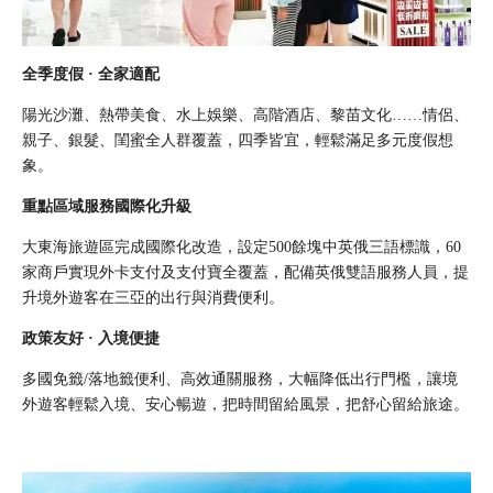
全季度假 · 全家適配
陽光沙灘、熱帶美食、水上娛樂、高階酒店、黎苗文化……情侶、
親子、銀髮、閨蜜全人群覆蓋，四季皆宜，輕鬆滿足多元度假想
象。
重點區域服務國際化升級
大東海旅遊區完成國際化改造，設定500餘塊中英俄三語標識，60
家商戶實現外卡支付及支付寶全覆蓋，配備英俄雙語服務人員，提
升境外遊客在三亞的出行與消費便利。
政策友好 · 入境便捷
多國免籤/落地籤便利、高效通關服務，大幅降低出行門檻，讓境
外遊客輕鬆入境、安心暢遊，把時間留給風景，把舒心留給旅途。